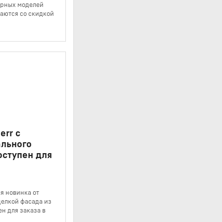
лярных моделей
аются со скидкой
err с
ального
оступен для
я новинка от
тделкой фасада из
н для заказа в