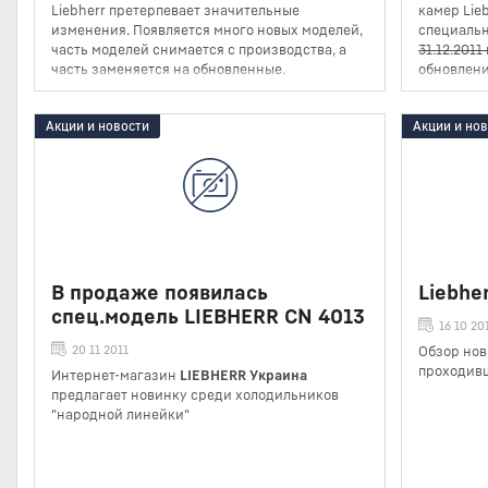
Liebherr претерпевает значительные
камер Lie
изменения. Появляется много новых моделей,
специаль
часть моделей снимается с производства, а
31.12.2011 
часть заменяется на обновленные.
обновлен
Акции и новости
Акции и но
В продаже появилась
Liebhe
спец.модель LIEBHERR CN 4013
16 10 20
20 11 2011
Обзор нов
проходивш
Интернет-магазин
LIEBHERR Украина
предлагает новинку среди холодильников
"народной линейки"