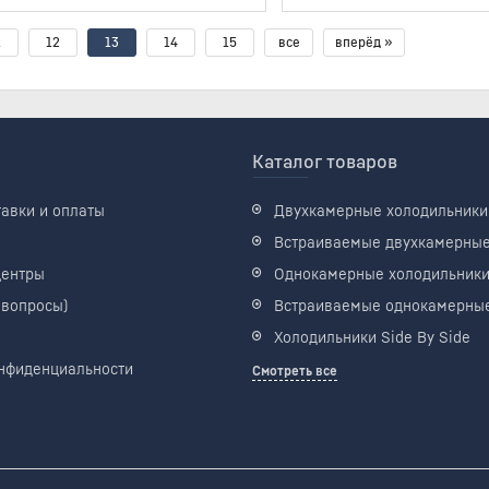
1
12
13
14
15
все
вперёд »
Каталог товаров
тавки и оплаты
Двухкамерные холодильники
Встраиваемые двухкамерны
центры
Однокамерные холодильник
 вопросы)
Встраиваемые однокамерны
Холодильники Side By Side
нфиденциальности
Смотреть все