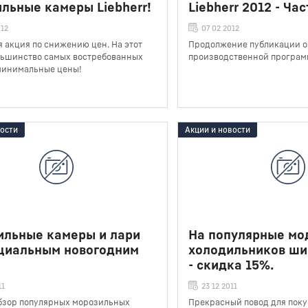
льные камеры Liebherr!
Liebherr 2012 - Час
012
07 02 2012
 акция по снижению цен. На этот
Продолжение публикации о
льшинство самых востребованных
производственной программ
минимальные цены!
вости
Акции и новости
ильные камеры и лари
На популярные мо
ециальным новогодним
холодильников ши
- скидка 15%.
11
23 12 2011
бзор популярных морозильных
Прекрасный повод для пок