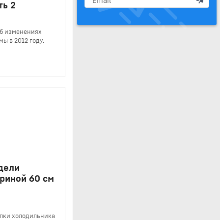
ть 2
б изменениях
ы в 2012 году.
дели
риной 60 см
упки холодильника