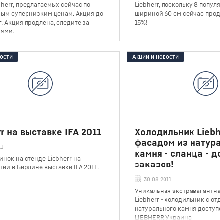
bherr, предлагаемых сейчас по
Liebherr, поскольку 8 попу
ным супернизким ценам.
Акция до
шириной 60 см сейчас прод
г
. Акция продлена, следите за
15%!
иями.
вости
Акции и новости
rr на выставке IFA 2011
Холодильник Liebh
фасадом из натур
11
камня - сланца - д
инок на стенде Liebherr на
заказов!
ей в Берлине выставке IFA 2011.
30 08 2011
Уникальная экстравагантна
Liebherr - холодильник с о
натурального камня доступе
LIEBHERR Украина