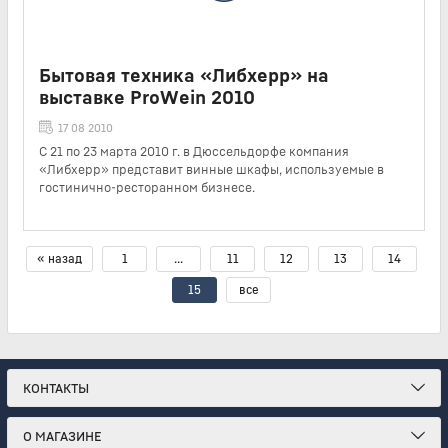
Бытовая техника «Либхерр» на
выставке ProWein 2010
17 08 2010
С 21 по 23 марта 2010 г. в Дюссельдорфе компания
«Либхерр» представит винные шкафы, используемые в
гостинично-ресторанном бизнесе.
« назад
1
...
11
12
13
14
15
все
КОНТАКТЫ
О МАГАЗИНЕ