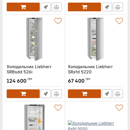
Холодильник Liebherr
Холодильник Liebherr
SRBsdd 526i
SRsfd 5220
Артикул:
SRBSDD526I
Артикул:
SRSFD5220
грн
грн
124 600
67 400