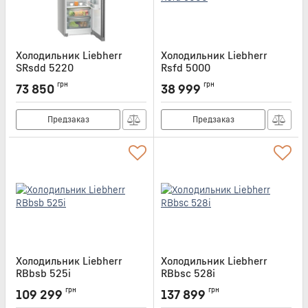
Холодильник Liebherr
Холодильник Liebherr
SRsdd 5220
Rsfd 5000
Артикул:
SRSDD5220
Артикул:
RSFD5000
грн
грн
73 850
38 999
Предзаказ
Предзаказ
Холодильник Liebherr
Холодильник Liebherr
RBbsb 525i
RBbsc 528i
Артикул:
RBBSB525I
Артикул:
RBBSC528I
грн
грн
109 299
137 899