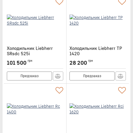
Холодильник Liebherr
Холодильник Liebherr TP
SRsdc 525i
1420
Артикул:
SRSDC525I
Артикул:
TP1420
грн
грн
101 500
28 200
Предзаказ
Предзаказ