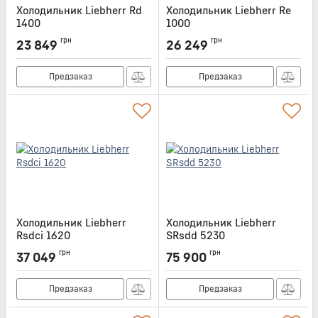
Холодильник Liebherr Rd
Холодильник Liebherr Re
1400
1000
Артикул:
RD1400
Артикул:
RE1000
грн
грн
23 849
26 249
Предзаказ
Предзаказ
Холодильник Liebherr
Холодильник Liebherr
Rsdci 1620
SRsdd 5230
Артикул:
RSDCI1620
Артикул:
SRSDD5230
грн
грн
37 049
75 900
Предзаказ
Предзаказ