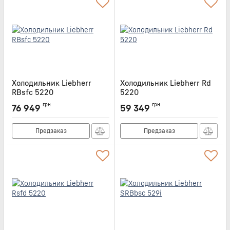
Холодильник Liebherr
Холодильник Liebherr Rd
RBsfc 5220
5220
Артикул:
RBSFC5220
Артикул:
RD5220
грн
грн
76 949
59 349
Предзаказ
Предзаказ