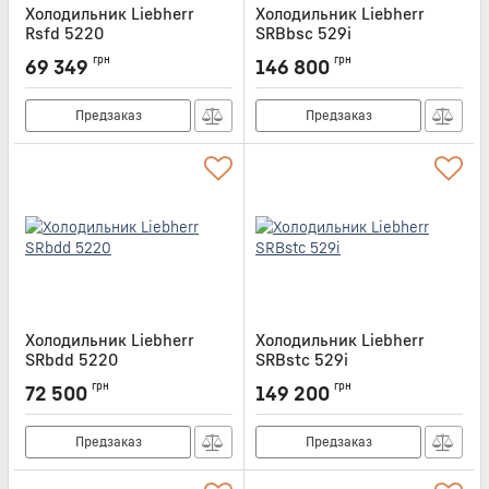
Холодильник Liebherr
Холодильник Liebherr
Rsfd 5220
SRBbsc 529i
Артикул:
RSFD5220
Артикул:
SRBBSC529I
грн
грн
69 349
146 800
Предзаказ
Предзаказ
Холодильник Liebherr
Холодильник Liebherr
SRbdd 5220
SRBstc 529i
Артикул:
SRBDD5220
Артикул:
SRBSTC529I
грн
грн
72 500
149 200
Предзаказ
Предзаказ