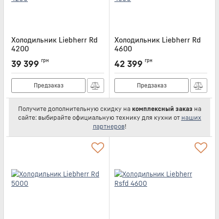
Холодильник Liebherr Rd
Холодильник Liebherr Rd
4200
4600
Артикул:
RD4200
Артикул:
RD4600
грн
грн
39 399
42 399
Предзаказ
Предзаказ
Получите дополнительную скидку на
комплексный заказ
на
сайте: выбирайте официальную технику для кухни от
наших
партнеров
!