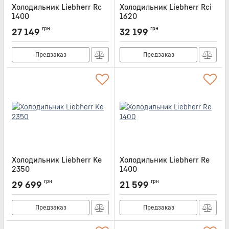
Холодильник Liebherr Rc
Холодильник Liebherr Rci
1400
1620
Артикул:
RC1400
Артикул:
RCI1620
грн
грн
27 149
32 199
Предзаказ
Предзаказ
Холодильник Liebherr Ke
Холодильник Liebherr Re
2350
1400
Артикул:
KE2350
Артикул:
RE1400
грн
грн
29 699
21 599
Предзаказ
Предзаказ