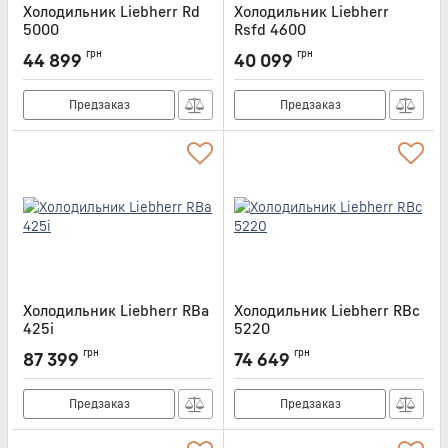
Холодильник Liebherr Rd
Холодильник Liebherr
5000
Rsfd 4600
Артикул:
RD5000
Артикул:
RSFD4600
грн
грн
44 899
40 099
Предзаказ
Предзаказ
Холодильник Liebherr RBa
Холодильник Liebherr RBc
425i
5220
Артикул:
RBA425I
Артикул:
RBC5220
грн
грн
87 399
74 649
Предзаказ
Предзаказ