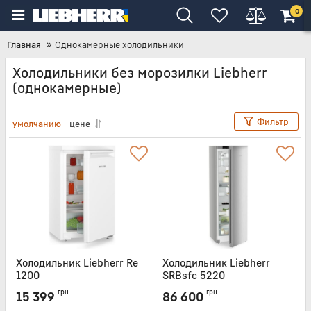
0
Главная
Однокамерные холодильники
Холодильники без морозилки Liebherr
(однокамерные)
Фильтр
умолчанию
цене
Холодильник Liebherr Re
Холодильник Liebherr
1200
SRBsfc 5220
Артикул:
RE1200
Артикул:
SRBSFC5220
грн
грн
15 399
86 600