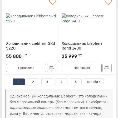
Холодильник Liebherr SRd
Холодильник Liebherr
5220
Rdgd 1400
Артикул:
SRD5220
Артикул:
RDGD1400
грн
грн
55 800
25 999
Предзаказ
Предзаказ
1
2
3
4
5
вперёд »
Однокамерный холодильник Liebherr - это холодильник
без морозильной камеры (без морозилки). Приобретать
однокамерные холодильники
имеет смысл в случае,
если у Вас имеется отдельная морозильная камера