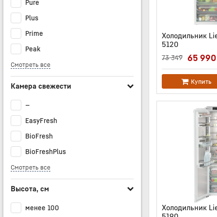
Pure
Plus
Prime
Холодильник Lie
5120
Peak
Артикул:
IRBE5120
65 990
73 349
Смотреть все
Купить
Камера свежести
—
EasyFresh
BioFresh
BioFreshPlus
Смотреть все
Высота, см
Холодильник Li
менее 100
5190