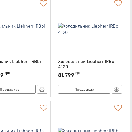
ьник Liebherr IRBbi
Холодильник Liebherr IRBc
4120
IRBBI4050
Артикул:
IRBC4120
грн
грн
99
81 799
Предзаказ
Предзаказ