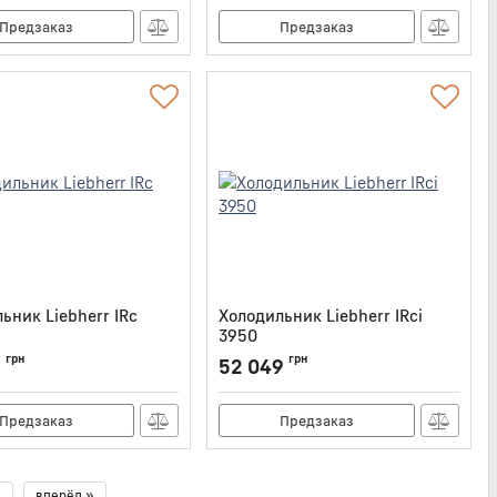
Предзаказ
Предзаказ
ьник Liebherr IRc
Холодильник Liebherr IRci
3950
IRC3920
Артикул:
IRCI3950
грн
грн
9
52 049
Предзаказ
Предзаказ
вперёд »