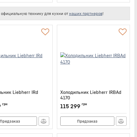
е официальную технику для кухни от
наших партнеров
!
ьник Liebherr IRd
Холодильник Liebherr IRBAd
4170
IRD3900
Артикул:
IRBAD4170
грн
грн
9
115 299
Предзаказ
Предзаказ