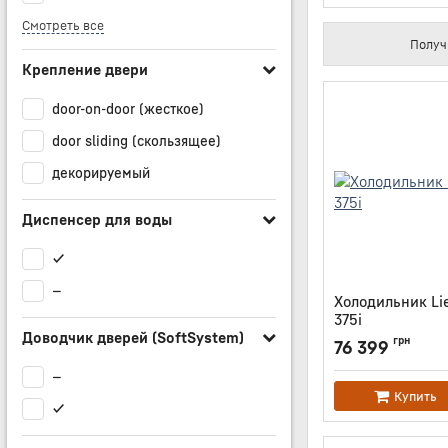
Смотреть все
Получ
Крепление двери
door-on-door (жесткое)
door sliding (скользящее)
декорируемый
Диспенсер для воды
✔
—
Холодильник Li
375i
Доводчик дверей (SoftSystem)
Артикул:
URPC375I
грн
76 399
—
Купить
✔