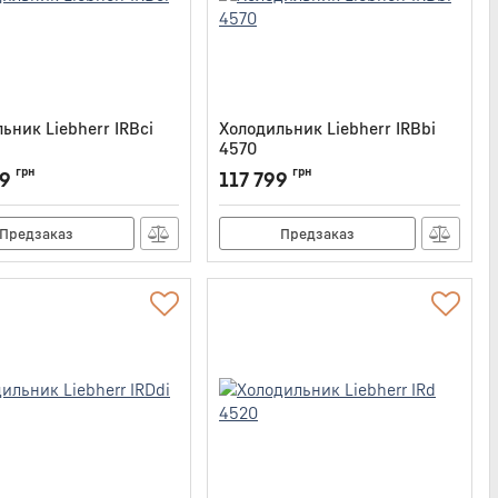
ьник Liebherr IRBci
Холодильник Liebherr IRBbi
4570
IRBCI4550
Артикул:
IRBBI4570
грн
грн
49
117 799
Предзаказ
Предзаказ