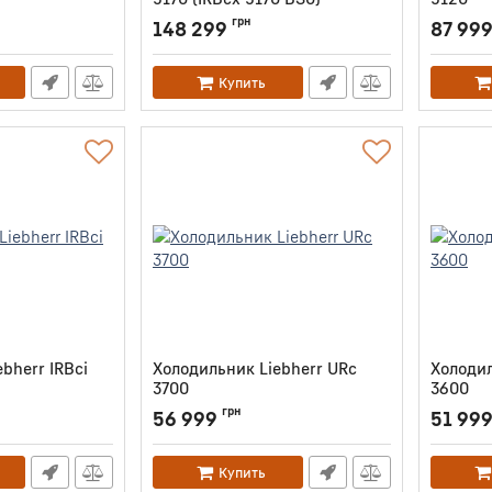
0
Артикул:
IRBBSCI5170
Артикул:
грн
148 299
87 99
Купить
bherr IRBci
Холодильник Liebherr URc
Холодил
3700
3600
Артикул:
URC3700
Артикул:
грн
56 999
51 99
Купить