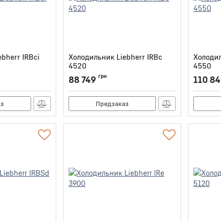
bherr IRBci
Холодильник Liebherr IRBc
Холодил
4520
4550
Артикул:
IRBC4520
Артикул:
грн
88 749
110 8
аз
Предзаказ