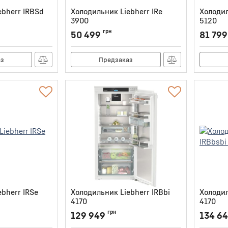
ebherr IRBSd
Холодильник Liebherr IRe
Холодил
3900
5120
0
Артикул:
IRE3900
Артикул:
грн
50 499
81 799
аз
Предзаказ
bherr IRSe
Холодильник Liebherr IRBbi
Холодил
4170
4170
Артикул:
IRBBI4170
Артикул:
грн
129 949
134 6