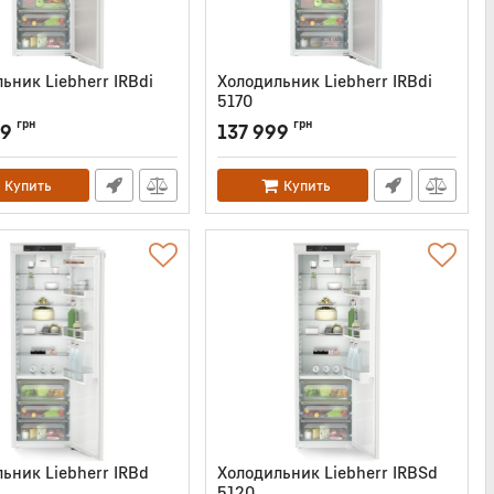
ьник Liebherr IRBdi
Холодильник Liebherr IRBdi
5170
IRBDI5180
Артикул:
IRBDI5170
грн
грн
99
137 999
Купить
Купить
ьник Liebherr IRBd
Холодильник Liebherr IRBSd
5120