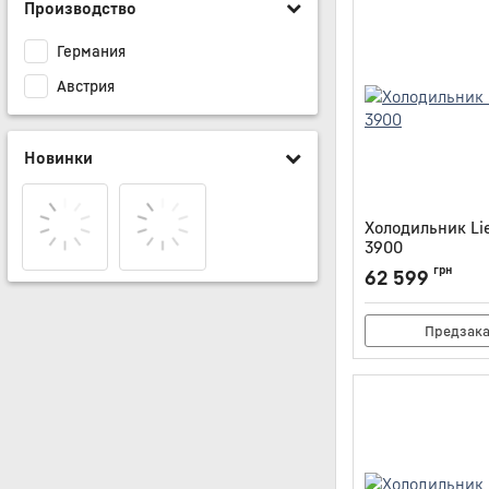
Производство
Германия
Австрия
Новинки
Холодильник Li
3900
Артикул:
DRE3900
грн
62 599
Предзак