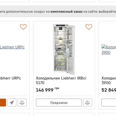
ите дополнительную скидку на
комплексный заказ
на сайте: выбирайт
ebherr URPc
Холодильник Liebherr IRBci
Холодил
5170
3900
Артикул:
IRBCI5170
Артикул:
грн
146 999
52 84
Предзаказ