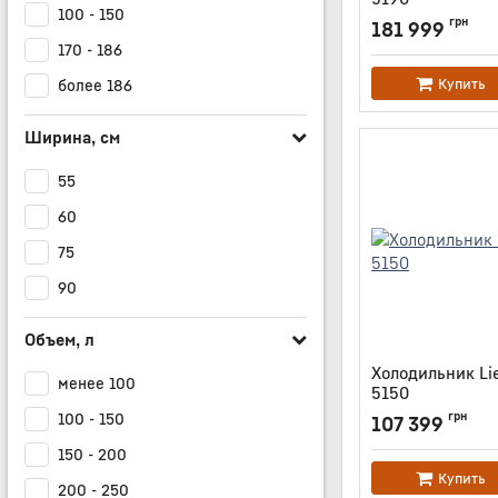
100 - 150
Артикул:
IRBAC519
грн
181 999
170 - 186
Купить
более 186
Ширина, см
55
60
75
90
Объем, л
Холодильник Lie
менее 100
5150
Артикул:
IRBCI5150
грн
100 - 150
107 399
150 - 200
Купить
200 - 250