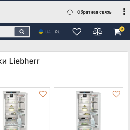
Обратная связь
0
UA
RU
и Liebherr