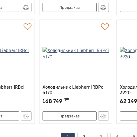
аз
Предзаказ
bherr IRBci
Холодильник Liebherr IRBPci
Холодил
5170
3920
Артикул:
IRBPCI5170
Артикул:
грн
168 749
62 14
аз
Предзаказ
1
2
3
4
5