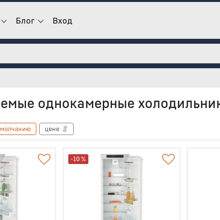
Блог
Вход
емые однокамерные холодильник
умолчанию
цене
-10 %