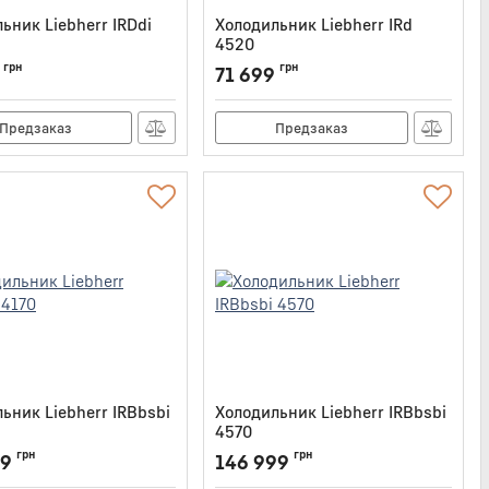
ьник Liebherr IRDdi
Холодильник Liebherr IRd
4520
IRDDI5120
Артикул:
IRD4520
грн
грн
71 699
Предзаказ
Предзаказ
ьник Liebherr IRBbsbi
Холодильник Liebherr IRBbsbi
4570
IRBBSBI4170
Артикул:
IRBBSBI4570
грн
грн
49
146 999