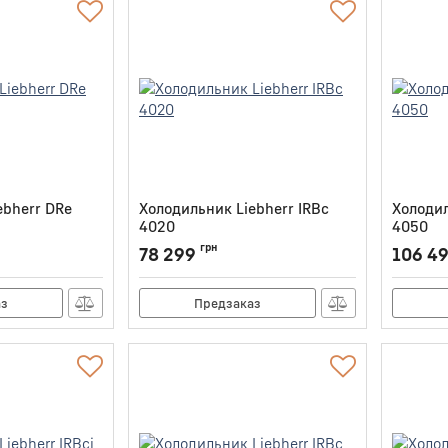
ebherr DRe
Холодильник Liebherr IRBc
Холодил
4020
4050
Артикул:
IRBC4020
Артикул:
грн
78 299
106 4
аз
Предзаказ