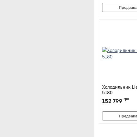
Предзак
Холодильник Lie
5180
Артикул:
IRBCI5180
грн
152 799
Предзак