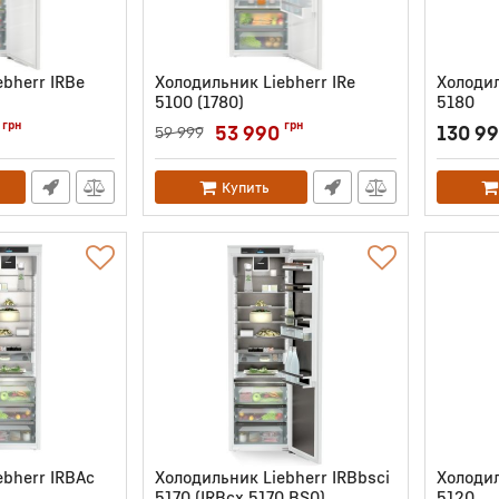
bherr IRBe
Холодильник Liebherr IRe
Холодил
5100 (1780)
5180
Артикул:
IRE5100
Артикул:
грн
грн
53 990
130 9
59 999
Купить
ebherr IRBAс
Холодильник Liebherr IRBbsci
Холодил
5170 (IRBcx 5170 BS0)
5120