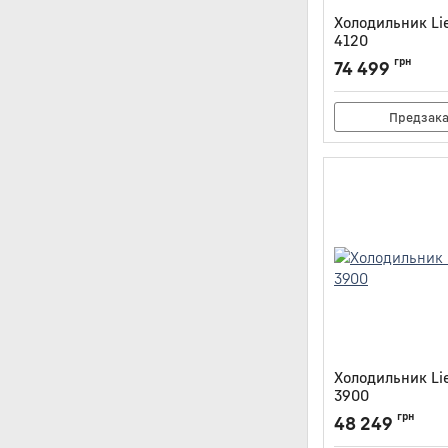
Холодильник Li
4120
Артикул:
IRBSD412
грн
74 499
Предзак
Холодильник Lie
3900
Артикул:
IRSE3900
грн
48 249