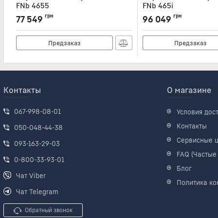
FNb 4655
FNb 465i
Артикул:
FNB4655
Артикул:
FNB465I
грн
грн
77 549
96 049
Предзаказ
Предзаказ
Контакты
О магазине
067-998-08-01
Условия дос
Контакты
050-048-44-38
Сервисные 
093-163-29-03
FAQ (Частые
0-800-33-93-01
Блог
Чат Viber
Политика ко
Чат Telegram
Обратный звонок