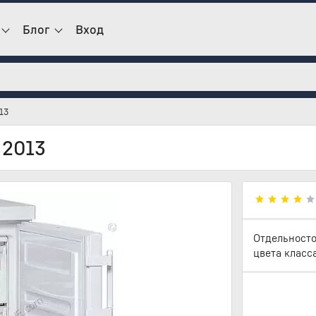
Блог
Вход
13
 2013
Отдельносто
цвета класса