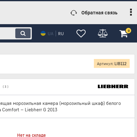
Обратная связь
0
UA
RU
LIB112
Артикул:
(
3
)
ящая морозильная камера (морозильный шкаф) белого
 Comfort — Liebherr G 2013
Нет на складе