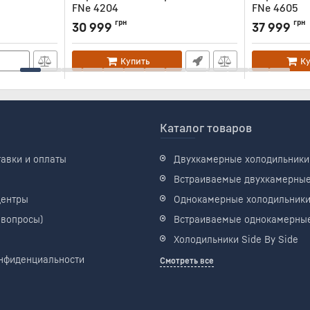
FNe 4204
FNe 4605
Артикул:
FNE4204
Артикул:
FNE4
грн
грн
30 999
37 999
Купить
К
Каталог товаров
тавки и оплаты
Двухкамерные холодильники
Встраиваемые двухкамерны
центры
Однокамерные холодильник
 вопросы)
Встраиваемые однокамерны
Холодильники Side By Side
нфиденциальности
Смотреть все