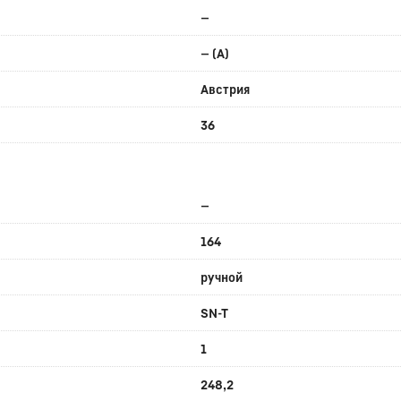
—
— (A)
Австрия
36
—
164
ручной
SN-T
1
248,2