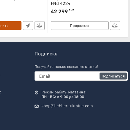
FNd 4224
F
605
Артикул:
FND4224
Ар
грн
42 299
4
упить
Предзаказ
Подписка
Получайте только полезные статьи!
е
Подписаться
и
е
Режим работы магазина:
ПН - ВС: с 9:00 до 18:00
shop@liebherr-ukraine.com