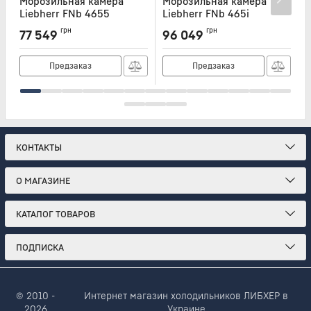
Морозильная камера
Морозильная камера
Liebherr FNb 4655
Liebherr FNb 465i
L
Артикул:
FNB4655
Артикул:
FNB465I
А
грн
грн
77 549
96 049
Предзаказ
Предзаказ
КОНТАКТЫ
О МАГАЗИНЕ
КАТАЛОГ ТОВАРОВ
ПОДПИСКА
© 2010 -
Интернет магазин холодильников ЛИБХЕР в
2026
Украине