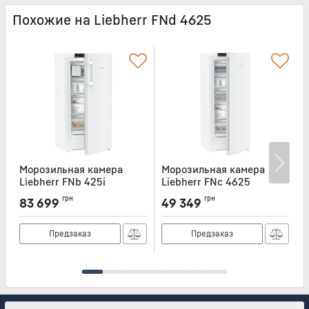
Похожие на Liebherr FNd 4625
Морозильная камера
Морозильная камера
Liebherr FNb 425i
Liebherr FNc 4625
L
Артикул:
FNB425I
Артикул:
FNC4625
А
грн
грн
83 699
49 349
Предзаказ
Предзаказ