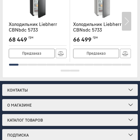
Холодильник Liebherr
Холодильник Liebherr
Х
CBNbdc 5733
CBNsdc 5733
C
Артикул:
CBNBDC5733
Артикул:
CBNSDC5733
А
грн
грн
68 449
66 499
Предзаказ
Предзаказ
КОНТАКТЫ
О МАГАЗИНЕ
КАТАЛОГ ТОВАРОВ
ПОДПИСКА