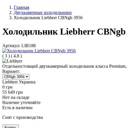
Главная
Двухкамерные холодильники
Холодильник Liebherr CBNgb 3956
Холодильник Liebherr CBNgb 
Артикул:
LIB188
(
3
)
(
4.8
)
Отдельностоящий двухкамерный холодильник класса Premium, с
Вариант:
Liebherr Украина
0
грн
55 649
грн
Нет на складе
Наличие уточняйте
Есть в наличии
Снят с производства
Купить