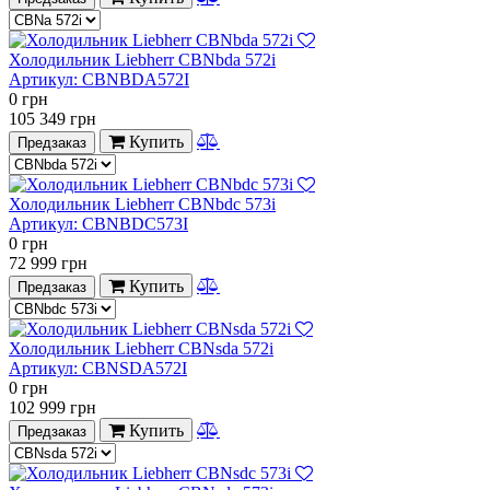
Холодильник Liebherr CBNbda 572i
Артикул:
CBNBDA572I
0
грн
105 349
грн
Купить
Предзаказ
Холодильник Liebherr CBNbdc 573i
Артикул:
CBNBDC573I
0
грн
72 999
грн
Купить
Предзаказ
Холодильник Liebherr CBNsda 572i
Артикул:
CBNSDA572I
0
грн
102 999
грн
Купить
Предзаказ