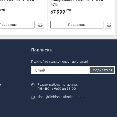
573i
NSDA572I
Артикул:
CBNSDC573I
грн
грн
67 999
Предзаказ
Предзаказ
Подписка
Получайте только полезные статьи!
е
Подписаться
и
е
Режим работы магазина:
ПН - ВС: с 9:00 до 18:00
shop@liebherr-ukraine.com