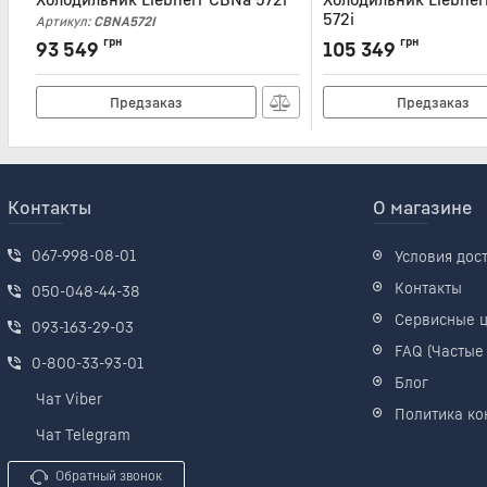
572i
Артикул:
CBNA572I
Артикул:
CBNBDA572I
грн
грн
93 549
105 349
Предзаказ
Предзаказ
Контакты
О магазине
067-998-08-01
Условия дос
Контакты
050-048-44-38
Сервисные 
093-163-29-03
FAQ (Частые
0-800-33-93-01
Блог
Чат Viber
Политика ко
Чат Telegram
Обратный звонок