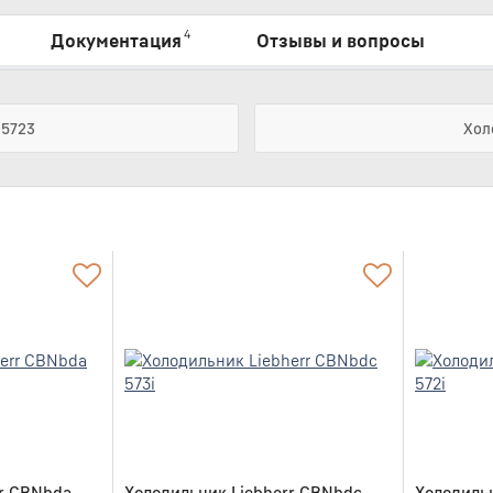
4
Документация
Отзывы и вопросы
 5723
Хол
rr CBNbda
Холодильник Liebherr CBNbdc
Холодиль