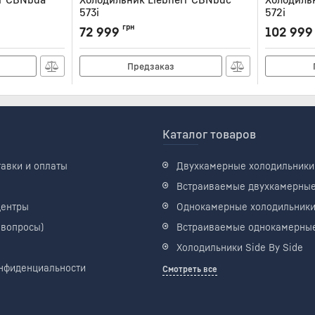
573i
572i
Артикул:
CBNBDC573I
Артикул:
CB
грн
72 999
102 999
Предзаказ
Каталог товаров
тавки и оплаты
Двухкамерные холодильники
Встраиваемые двухкамерны
центры
Однокамерные холодильник
 вопросы)
Встраиваемые однокамерны
Холодильники Side By Side
нфиденциальности
Смотреть все