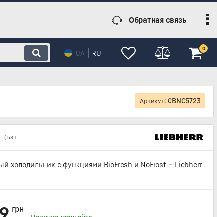
Обратная связь
0
UA
RU
CBNC5723
Артикул:
(
58
)
й холодильник с функциями BioFresh и NoFrost — Liebherr
99
грн
Наличие уточняйте