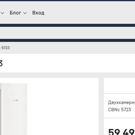
Блог
Вход
 5723
3
Двухкамерны
CBNc 5723
59 4