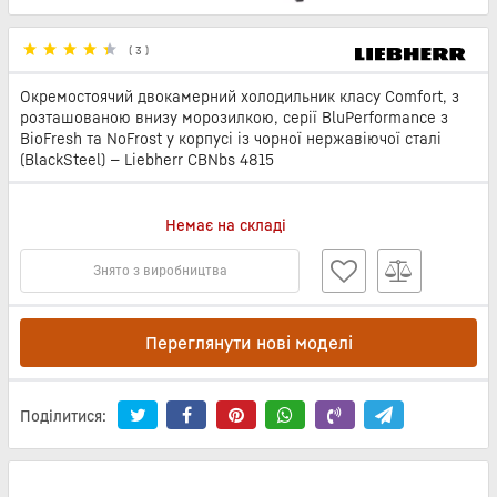
(
3
)
Окремостоячий двокамерний холодильник класу Comfort, з
розташованою внизу морозилкою, серії BluPerformance з
BioFresh та NoFrost у корпусі із чорної нержавіючої сталі
(BlackSteel) — Liebherr CBNbs 4815
Немає на складі
Знято з виробництва
Переглянути нові моделі
Поділитися: