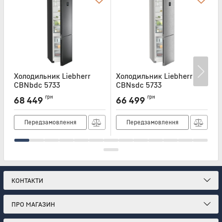
Холодильник Liebherr
Холодильник Liebherr
Х
CBNbdc 5733
CBNsdc 5733
C
Артикул:
CBNBDC5733
Артикул:
CBNSDC5733
А
грн
грн
68 449
66 499
Передзамовлення
Передзамовлення
КОНТАКТИ
ПРО МАГАЗИН