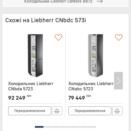
Холодильник Liebherr CBNste 8872
Схожі на Liebherr CNbdc 573i
Холодильник Liebherr
Холодильник Liebherr
Х
CNbda 5723
CNgbc 5723
Артикул:
CNBDA5723
Артикул:
CNGBC5723
А
грн
грн
92 249
79 449
Передзамовлення
Передзамовлення