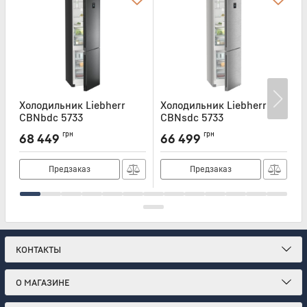
Холодильник Liebherr
Холодильник Liebherr
Х
CBNbdc 5733
CBNsdc 5733
C
Артикул:
CBNBDC5733
Артикул:
CBNSDC5733
А
грн
грн
68 449
66 499
Предзаказ
Предзаказ
КОНТАКТЫ
О МАГАЗИНЕ