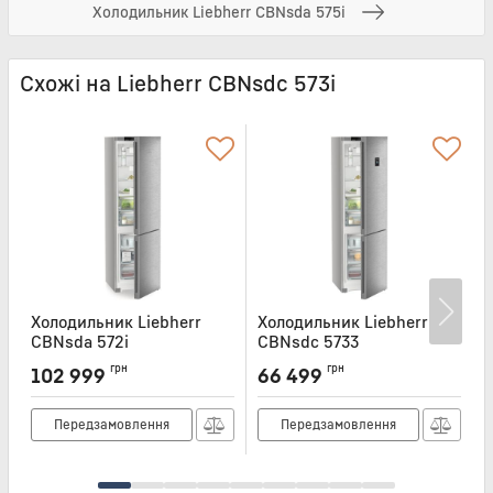
Холодильник Liebherr CBNsda 575i
Схожі на Liebherr CBNsdc 573i
Холодильник Liebherr
Холодильник Liebherr
Х
CBNsda 572i
CBNsdc 5733
C
Артикул:
CBNSDA572I
Артикул:
CBNSDC5733
А
грн
грн
102 999
66 499
Передзамовлення
Передзамовлення