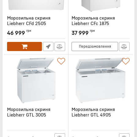
Морозильна скриня
Морозильна скриня
Liebherr CFd 2505
Liebherr CFc 1875
Артикул:
CFD2505
Артикул:
CFC1875
грн
грн
46 999
37 999
Передзамовлення
Морозильна скриня
Морозильна скриня
Liebherr GTL 3005
Liebherr GTL 4905
Артикул:
LIB182
Артикул:
LIB184