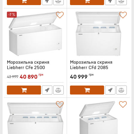
-7 %
Морозильна скриня
Морозильна скриня
Liebherr CFe 2500
Liebherr CFd 2085
Артикул:
CFE2500
Артикул:
CFD2085
грн
грн
40 890
40 999
43 999