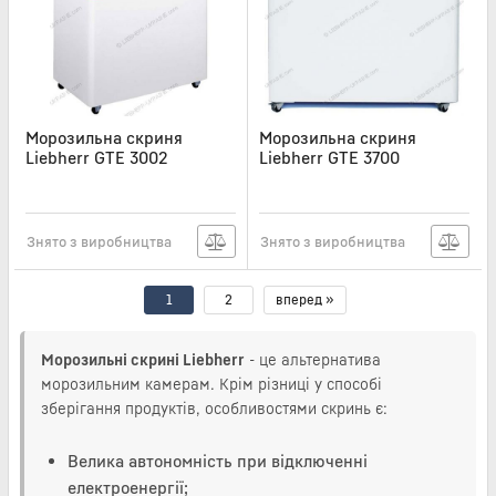
Морозильна скриня
Морозильна скриня
Liebherr GTE 3002
Liebherr GTE 3700
Артикул:
LIB170
Артикул:
LIB171
Знято з виробництва
Знято з виробництва
1
2
вперед »
Морозильні скрині Liebherr
- це альтернатива
морозильним камерам. Крім різниці у способі
зберігання продуктів, особливостями скринь є:
Велика автономність при відключенні
електроенергії;