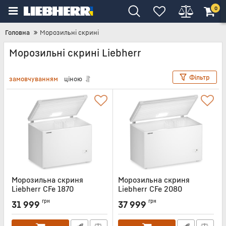
0
Головна
Морозильні скрині
Морозильні скрині Liebherr
Фільтр
замовчуванням
ціною
Морозильна скриня
Морозильна скриня
Liebherr CFe 1870
Liebherr CFe 2080
Артикул:
CFE1870
Артикул:
CFE2080
грн
грн
31 999
37 999