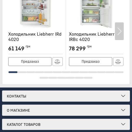
Холодильник Liebherr IRd
Холодильник Liebherr
Х
4020
IRBc 4020
I
Артикул:
IRD4020
Артикул:
IRBC4020
А
грн
грн
61 149
78 299
Предзаказ
Предзаказ
КОНТАКТЫ
О МАГАЗИНЕ
КАТАЛОГ ТОВАРОВ