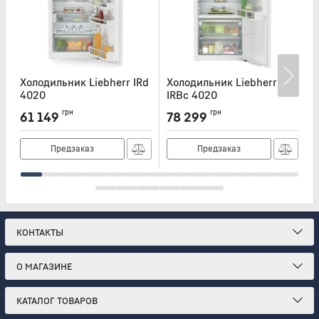
Холодильник Liebherr IRd
Холодильник Liebherr
Х
4020
IRBc 4020
I
Артикул:
IRD4020
Артикул:
IRBC4020
А
грн
грн
61 149
78 299
Предзаказ
Предзаказ
КОНТАКТЫ
О МАГАЗИНЕ
КАТАЛОГ ТОВАРОВ