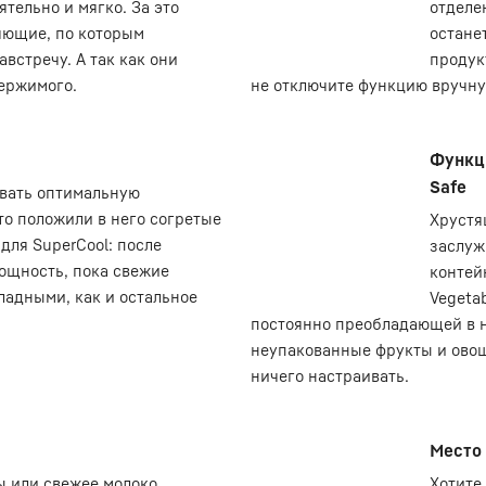
ятельно и мягко. За это
отделе
яющие, по которым
остане
встречу. А так как они
продук
держимого.
не отключите функцию вручную
Функци
Safe
вать оптимальную
то положили в него согретые
Хрустя
для SuperCool: после
заслуж
мощность, пока свежие
контей
ладными, как и остальное
Vegeta
постоянно преобладающей в н
неупакованные фрукты и овощ
ничего настраивать.
Место 
ы или свежее молоко
Хотите