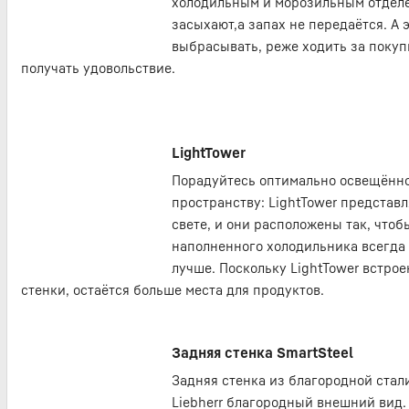
холодильным и морозильным отделе
засыхают,а запах не передаётся. А 
выбрасывать, реже ходить за покуп
получать удовольствие.
LightTower
Порадуйтесь оптимально освещённ
пространству: LightTower представ
свете, и они расположены так, что
наполненного холодильника всегда
лучше. Поскольку LightTower встро
стенки, остаётся больше места для продуктов.
Задняя стенка SmartSteel
Задняя стенка из благородной стал
Liebherr благородный внешний вид.