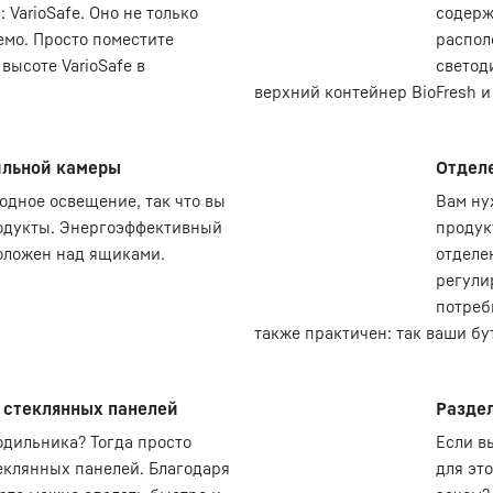
 VarioSafe. Оно не только
содерж
емо. Просто поместите
распол
высоте VarioSafe в
светод
верхний контейнер BioFresh и
ильной камеры
Отделе
одное освещение, так что вы
Вам ну
одукты. Энергоэффективный
продук
оложен над ящиками.
отделе
регули
потреб
также практичен: так ваши бу
 стеклянных панелей
Раздел
одильника? Тогда просто
Если в
еклянных панелей. Благодаря
для эт