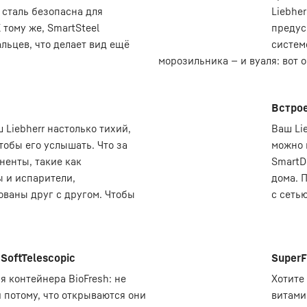
 сталь безопасна для
Liebher
тому же, SmartSteel
предус
льцев, что делает вид ещё
систем
морозильника — и вуаля: вот 
Встро
 Liebherr настолько тихий,
Ваш Lie
тобы его услышать. Что за
можно 
ненты, такие как
SmartD
 и испарители,
дома. 
ованы друг с другом. Чтобы
с сетью
oftTelescopic
SuperF
я контейнера BioFresh: не
Хотите
и потому, что открываются они
витами