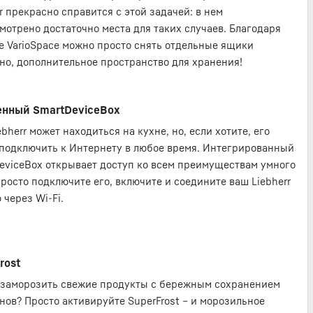
r прекрасно справится с этой задачей: в нем
мотрено достаточно места для таких случаев. Благодаря
е VarioSpace можно просто снять отдельные ящики
оно, дополнительное пространство для хранения!
енный SmartDeviceBox
bherr может находиться на кухне, но, если хотите, его
подключить к Интернету в любое время. Интегрированный
eviceBox открывает доступ ко всем преимуществам умного
Просто подключите его, включите и соедините ваш Liebherr
 через Wi-Fi.
rost
 заморозить свежие продукты с бережным сохранением
нов? Просто активируйте SuperFrost – и морозильное