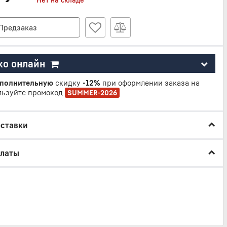
Предзаказ
ко онлайн
полнительную
скидку
-12%
при оформлении заказа на
льзуйте промокод
SUMMER-2026
оставки
платы