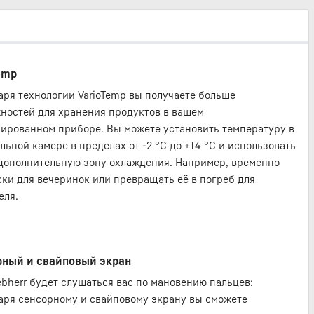
emp
аря технологии VarioTemp вы получаете больше
ностей для хранения продуктов в вашем
ированном приборе. Вы можете установить температуру в
льной камере в пределах от -2 °C до +14 °C и использовать
 дополнительную зону охлаждения. Например, временно
ски для вечеринок или превращать её в погреб для
еля.
рный и свайповый экран
ebherr будет слушаться вас по мановению пальцев:
аря сенсорному и свайповому экрану вы сможете