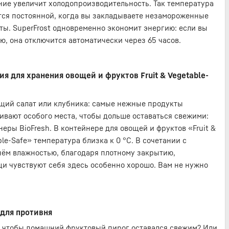
ние увеличит холодопроизводительность. Так температура
тся постоянной, когда вы закладываете незамороженные
ты. SuperFrost одновременно экономит энергию: если вы
, она отключится автоматически через 65 часов.
я для хранения овощей и фруктов Fruit & Vegetable-
щий салат или клубника: самые нежные продукты
ивают особого места, чтобы дольше оставаться свежими:
неры BioFresh. В контейнере для овощей и фруктов «Fruit &
ble-Safe» температура близка к 0 °C. В сочетании с
ём влажностью, благодаря плотному закрытию,
и чувствуют себя здесь особенно хорошо. Вам не нужно
для противня
, чтобы домашний фруктовый пирог оставался свежим? Или