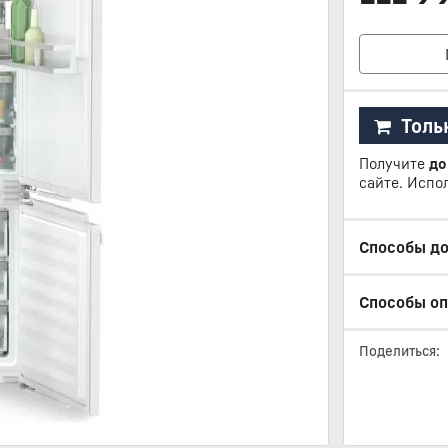
Толь
Получите
до
сайте. Испо
Способы д
Способы о
Поделиться: