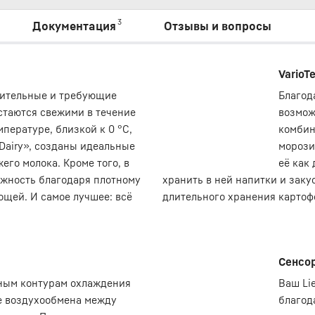
3
Документация
Отзывы и вопросы
VarioT
твительные и требующие
Благод
стаются свежими в течение
возмож
пературе, близкой к 0 °C,
комбин
Dairy», созданы идеальные
морози
его молока. Кроме того, в
её как
ажность благодаря плотному
хранить в ней напитки и заку
ощей. И самое лучшее: всё
длительного хранения картоф
Сенсо
ным контурам охлаждения
Ваш Li
ие воздухообмена между
благод