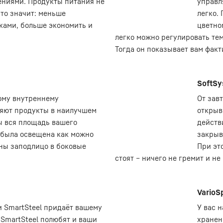
ниями. Продукты питания не
управл
это значит: меньше
легко.
ками, больше экономить и
цветно
легко можно регулировать тем
Тогда он показывает вам факт
SoftS
ому внутреннему
От зав
ляют продукты в наилучшем
открыв
бы вся площадь вашего
действ
 была освещена как можно
закрыв
ены заподлицо в боковые
При эт
стоят – ничего не гремит и не
VarioS
и SmartSteel придаёт вашему
У вас 
 SmartSteel полюбят и ваши
хранен