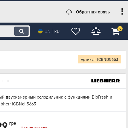
Обратная связь
0
UA
RU
ICBND5653
Артикул:
(
10
)
й двухкамерный холодильник с функциями BioFresh и
ebherr ICBNci 5663
99
грн
Нет на складе