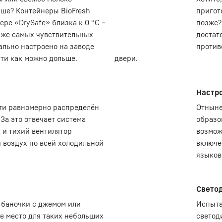
ьше? Контейнеры BioFresh
пригот
ере «DrySafe» близка к 0 °C –
позже? 
аже самых чувствительных
достат
ально настроено на заводе
против
ти как можно дольше.
двери.
Настр
чти равномерно распределён
Отныне
За это отвечает система
образо
 и тихий вентилятор
возмож
 воздух по всей холодильной
включе
языков
Свето
 баночки с джемом или
Испыта
е место для таких небольших
светод