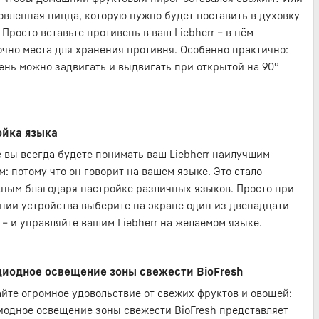
овленная пицца, которую нужно будет поставить в духовку
Просто вставьте противень в ваш Liebherr – в нём
очно места для хранения противня. Особенно практично:
ень можно задвигать и выдвигать при открытой на 90°
ойка языка
 вы всегда будете понимать ваш Liebherr наилучшим
м: потому что он говорит на вашем языке. Это стало
ным благодаря настройке различных языков. Просто при
нии устройства выберите на экране один из двенадцати
 – и управляйте вашим Liebherr на желаемом языке.
диодное освещение зоны свежести BioFresh
йте огромное удовольствие от свежих фруктов и овощей:
иодное освещение зоны свежести BioFresh представляет