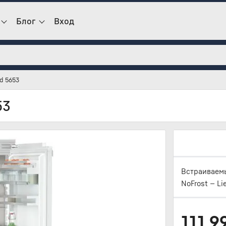
Блог
Вход
d 5653
53
Встраиваемы
NoFrost — Li
111 9