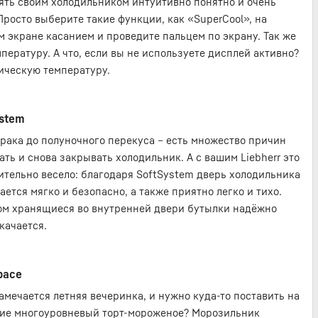
ять своим холодильником интуитивно понятно и очень
 Просто выберите такие функции, как «SuperCool», на
м экране касанием и проведите пальцем по экрану. Так же
пературу. А что, если вы не используете дисплей активно?
ическую температуру.
ystem
трака до полуночного перекуса – есть множество причин
ать и снова закрывать холодильник. А с вашим Liebherr это
ительно весело: благодаря SoftSystem дверь холодильника
ается мягко и безопасно, а также приятно легко и тихо.
ом хранящиеся во внутренней двери бутылки надёжно
 качается.
pace
намечается летняя вечеринка, и нужно куда-то поставить на
ие многоуровневый торт-мороженое? Морозильник