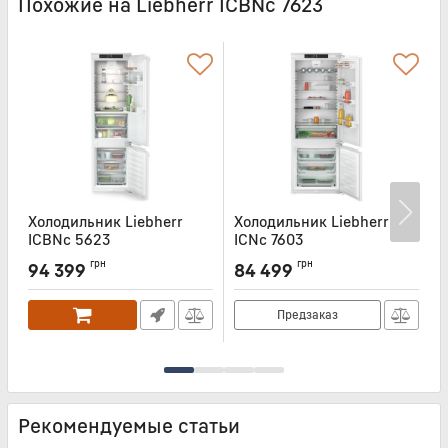
Похожие на Liebherr ICBNc 7623
Холодильник Liebherr
Холодильник Liebherr
Х
ICBNc 5623
ICNc 7603
I
Артикул:
ICBNC5623
Артикул:
ICNC7603
А
грн
грн
94 399
84 499
Предзаказ
Рекомендуемые статьи