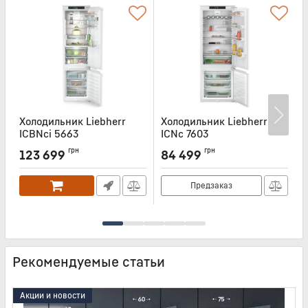
Холодильник Liebherr
Холодильник Liebherr
Х
ICBNci 5663
ICNc 7603
I
Артикул:
ICBNCI5663
Артикул:
ICNC7603
А
грн
грн
123 699
84 499
Предзаказ
Рекомендуемые статьи
Акции и новости