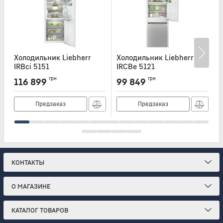
Холодильник Liebherr
Холодильник Liebherr
Х
IRBci 5151
IRCBe 5121
I
Артикул:
IRBCI5151
Артикул:
IRCBE5121
А
грн
грн
116 899
99 849
Предзаказ
Предзаказ
КОНТАКТЫ
О МАГАЗИНЕ
КАТАЛОГ ТОВАРОВ