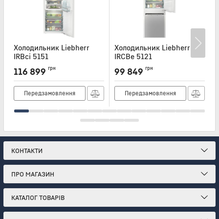
Холодильник Liebherr
Холодильник Liebherr
Х
IRBci 5151
IRCBe 5121
I
Артикул:
IRBCI5151
Артикул:
IRCBE5121
А
грн
грн
116 899
99 849
Передзамовлення
Передзамовлення
КОНТАКТИ
ПРО МАГАЗИН
КАТАЛОГ ТОВАРІВ