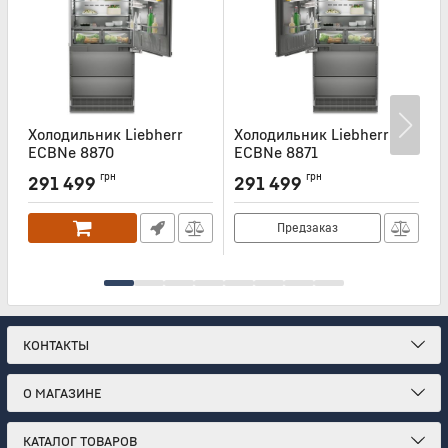
Холодильник Liebherr
Холодильник Liebherr
Х
ECBNe 8870
ECBNe 8871
Артикул:
ECBNE8870
Артикул:
ECBNE8871
А
грн
грн
291 499
291 499
Предзаказ
КОНТАКТЫ
О МАГАЗИНЕ
КАТАЛОГ ТОВАРОВ