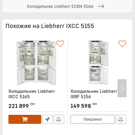
Холодильник Liebherr ECBN 5066
Похожие на Liebherr IXCC 5155
Холодильник Liebherr
Холодильник Liebherr
Х
IXCC 5165
IXRF 5156
I
Артикул:
IXCC5165
Артикул:
IXRF5156
А
грн
грн
221 899
149 598
Предзаказ