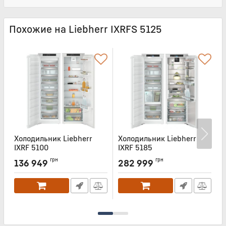
Похожие на Liebherr IXRFS 5125
Холодильник Liebherr
Холодильник Liebherr
Х
IXRF 5100
IXRF 5185
I
Артикул:
IXRF5100
Артикул:
IXRF5185
А
грн
грн
136 949
282 999