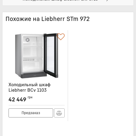
Похожие на Liebherr STm 972
Холодильный шкаф
Liebherr BCv 1103
Артикул:
BCV1103
грн
42 449
Предзаказ