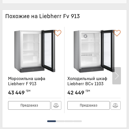
Похожие на Liebherr Fv 913
Морозильна шафа
Холодильный шкаф
Х
Liebherr F 913
Liebherr BCv 1103
5
Артикул:
F913
Артикул:
BCV1103
А
грн
грн
43 449
42 449
Предзаказ
Предзаказ