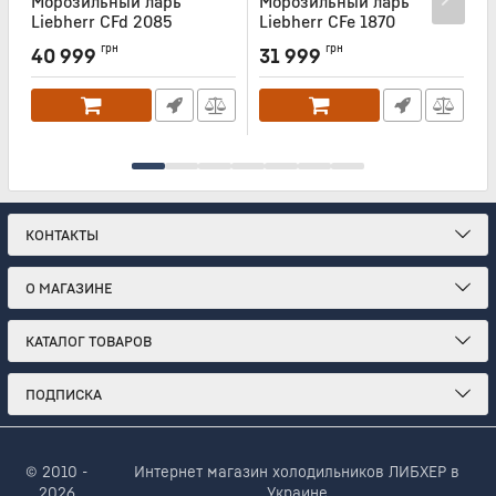
Морозильный ларь
Морозильный ларь
Liebherr CFd 2085
Liebherr CFe 1870
L
Артикул:
CFD2085
Артикул:
CFE1870
А
грн
грн
40 999
31 999
КОНТАКТЫ
О МАГАЗИНЕ
КАТАЛОГ ТОВАРОВ
ПОДПИСКА
© 2010 -
Интернет магазин холодильников ЛИБХЕР в
2026
Украине