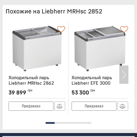
Похожие на Liebherr MRHsc 2852
Холодильный ларь
Холодильный ларь
Liebherr MRHsc 2862
Liebherr EFE 3000
L
Артикул:
MRHSC2862
Артикул:
EFE3000
А
грн
грн
39 899
53 300
Предзаказ
Предзаказ