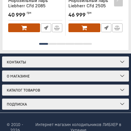
Морозильный ларь
Морозильный ларь
Liebherr CFd 2085
Liebherr CFd 2505
L
Артикул:
CFD2085
Артикул:
CFD2505
А
грн
грн
40 999
46 999
КОНТАКТЫ
О МАГАЗИНЕ
КАТАЛОГ ТОВАРОВ
ПОДПИСКА
© 2010 -
Интернет магазин холодильников ЛИБХЕР в
2026
Украине