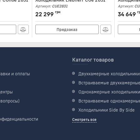
Артикул:
CUE2831
Артикул:
CU
грн
г
22 299
34 649
Предзаказ
Каталог товаров
тавки и оплаты
Двухкамерные холодильники
Встраиваемые двухкамерны
центры
Однокамерные холодильник
 вопросы)
Встраиваемые однокамерны
Холодильники Side By Side
нфиденциальности
Смотреть все