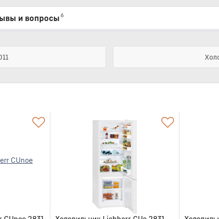
6
ывы и вопросы
011
Холо
r CUnoe 2831
Холодильник Liebherr CUe 2831
Холодильн