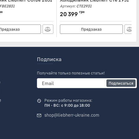
FBE2831
Артикул:
CTE2931
рн
грн
20 399
Предзаказ
Предзаказ
Подписка
Получайте только полезные статьи!
е
Подписаться
и
е
Режим работы магазина:
ПН - ВС: с 9:00 до 18:00
shop@liebherr-ukraine.com