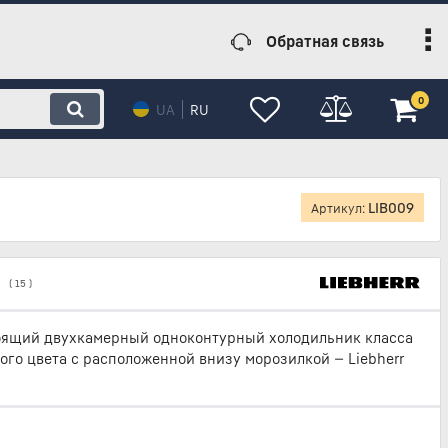
Обратная связь
0
UA
RU
LIB009
Артикул:
(
15
)
оящий двухкамерный одноконтурный холодильник класса
лого цвета с расположенной внизу морозилкой — Liebherr