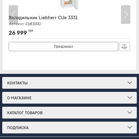
Холодильник Liebherr CUe 3331
Х
Артикул:
CUE3331
А
грн
26 999
Предзаказ
КОНТАКТЫ
О МАГАЗИНЕ
КАТАЛОГ ТОВАРОВ
ПОДПИСКА