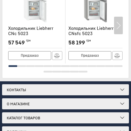
Холодильник Liebherr
Холодильник Liebherr
Х
CNc 5023
CNsfc 5023
C
Артикул:
CNC5023
Артикул:
CNSFC5023
А
грн
грн
57 549
58 199
Предзаказ
Предзаказ
КОНТАКТЫ
О МАГАЗИНЕ
КАТАЛОГ ТОВАРОВ