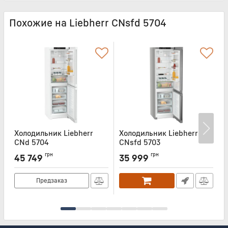
Похожие на Liebherr CNsfd 5704
Холодильник Liebherr
Холодильник Liebherr
Х
CNd 5704
CNsfd 5703
C
Артикул:
CND5704
Артикул:
CNSFD5703
А
грн
грн
45 749
35 999
Предзаказ