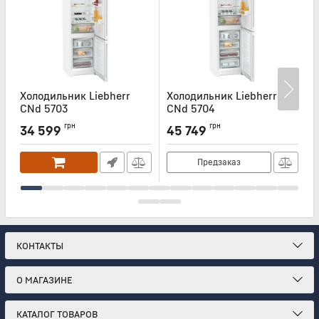
Холодильник Liebherr
Холодильник Liebherr
Х
CNd 5703
CNd 5704
Артикул:
CND5703
Артикул:
CND5704
А
грн
грн
34 599
45 749
Предзаказ
КОНТАКТЫ
О МАГАЗИНЕ
КАТАЛОГ ТОВАРОВ