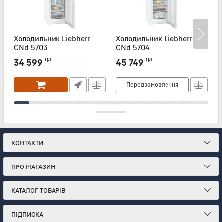
Холодильник Liebherr
Холодильник Liebherr
Х
CNd 5703
CNd 5704
Артикул:
CND5703
Артикул:
CND5704
А
грн
грн
34 599
45 749
Передзамовлення
КОНТАКТИ
ПРО МАГАЗИН
КАТАЛОГ ТОВАРІВ
ПІДПИСКА