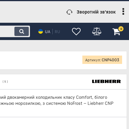
Зворотній зв'язок
0
UA
RU
CNP4003
Артикул:
(
5
)
ий двокамерний холодильник класу Comfort, білого
ижньою морозилкою, з системою NoFrost — Liebherr CNP