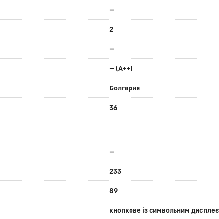
—
2
—
— (A++)
Болгария
36
—
233
89
кнопкове із символьним диспле