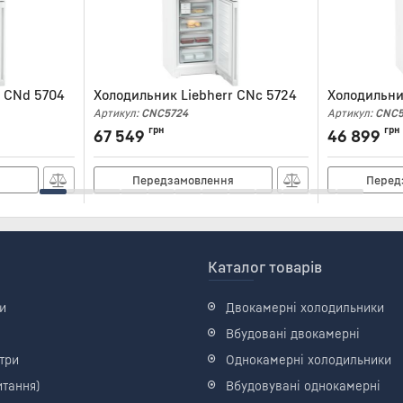
r CNd 5704
Холодильник Liebherr CNc 5724
Холодильни
Артикул:
CNC5724
Артикул:
CNC5
грн
грн
67 549
46 899
я
Передзамовлення
Перед
Каталог товарів
и
Двокамерні холодильники
Вбудовані двокамерні
три
Однокамерні холодильники
итання)
Вбудовувані однокамерні