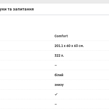
уки та запитання
Comfort
201.1 х 60 х 63 см.
322 л.
—
білий
знизу
✔
—