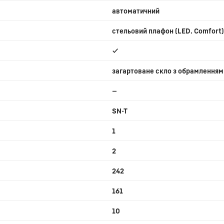
автоматичний
стельовий плафон (LED. Comfort)
✔
загартоване скло з обрамленням 
—
SN-T
1
2
242
161
10