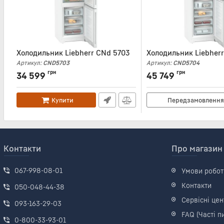
Холодильник Liebherr CNd 5703
Холодильник Liebher
Артикул:
CND5703
Артикул:
CND5704
грн
грн
34 599
45 749
Купити
Передзамовленн
Контакти
Про магазин
067-998-08-01
Умови робот
Контакти
050-048-44-38
Сервісні цен
093-163-29-03
FAQ (Часті п
0-800-33-93-01