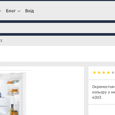
Блог
Вхід
03
Окремостояч
кольору з н
4003