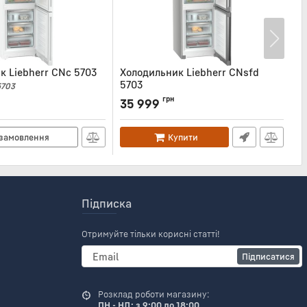
к Liebherr CNc 5703
Холодильник Liebherr CNsfd
Х
5703
5
703
Артикул:
CNSFD5703
Ар
грн
35 999
4
замовлення
Купити
Підписка
Отримуйте тільки корисні статті!
Підписатися
Розклад роботи магазину:
ПН - НД: з 9:00 до 18:00