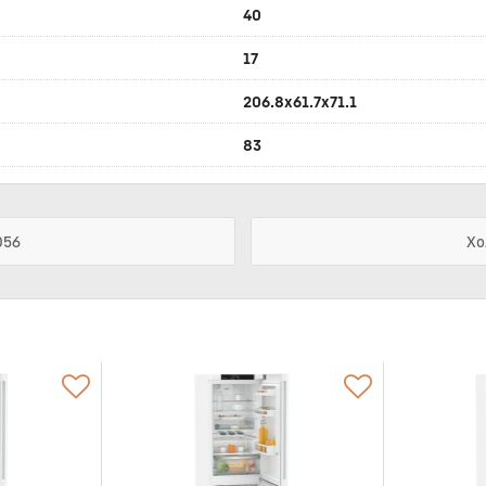
40
17
206.8x61.7x71.1
83
056
Хо