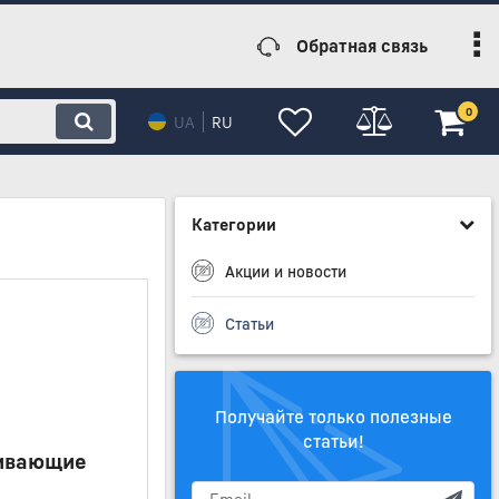
Обратная связь
0
UA
RU
Категории
Акции и новости
Статьи
Получайте только полезные
статьи!
чивающие