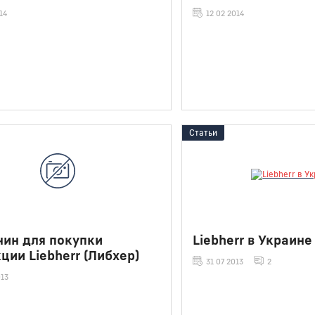
14
12 02 2014
Статьи
чин для покупки
Liebherr в Украине
ции Liebherr (Либхер)
31 07 2013
2
013