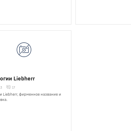
огии Liebherr
13
17
и Liebherr, фирменное название и
вка.