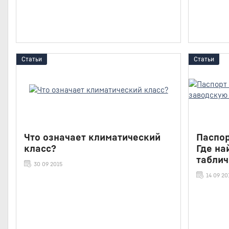
Статьи
Статьи
Что означает климатический
Паспор
класс?
Где на
таблич
30 09 2015
14 09 20