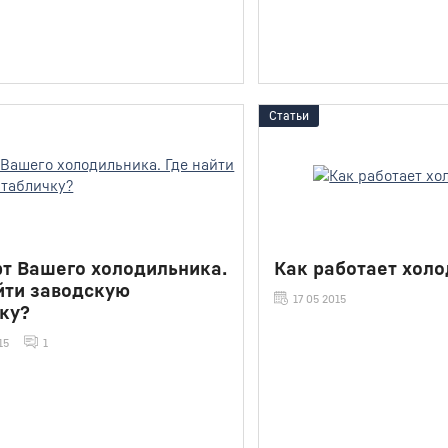
Статьи
т Вашего холодильника.
Как работает хол
йти заводскую
17 05 2015
ку?
15
1