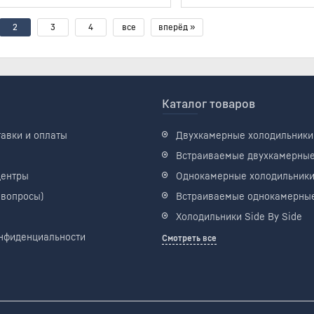
2
3
4
все
вперёд »
Каталог товаров
тавки и оплаты
Двухкамерные холодильники
Встраиваемые двухкамерны
центры
Однокамерные холодильник
 вопросы)
Встраиваемые однокамерны
Холодильники Side By Side
нфиденциальности
Смотреть все