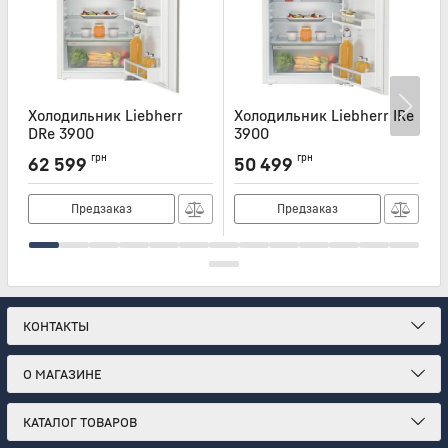
Холодильник Liebherr
Холодильник Liebherr IRe
Х
DRe 3900
3900
I
Артикул:
DRE3900
Артикул:
IRE3900
А
грн
грн
62 599
50 499
Предзаказ
Предзаказ
КОНТАКТЫ
О МАГАЗИНЕ
КАТАЛОГ ТОВАРОВ