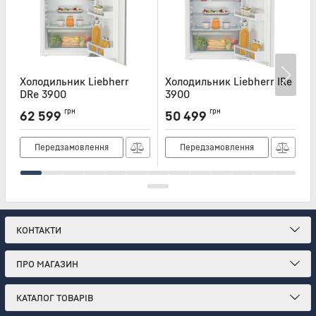
Холодильник Liebherr
Холодильник Liebherr IRe
Х
DRe 3900
3900
I
Артикул:
DRE3900
Артикул:
IRE3900
А
грн
грн
62 599
50 499
Передзамовлення
Передзамовлення
КОНТАКТИ
ПРО МАГАЗИН
КАТАЛОГ ТОВАРІВ