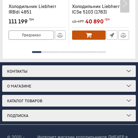
Холодильник Liebherr
Холодильник Liebherr
Х
IRBdi 4851
ICSe 5103 (1783)
Артикул:
IRBDI4851
Артикул:
ICSE5103
А
грн
грн
111 199
40 890
45 499
Предзаказ
КОНТАКТЫ
О МАГАЗИНЕ
КАТАЛОГ ТОВАРОВ
ПОДПИСКА
© 2010 -
Интернет магазин холодильников ЛИБХЕР в