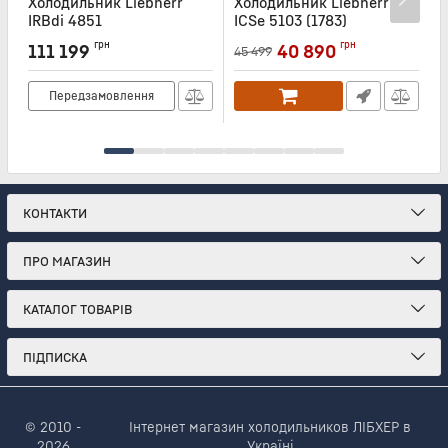
Холодильник Liebherr
Холодильник Liebherr
Х
IRBdi 4851
ICSe 5103 (1783)
Артикул:
IRBDI4851
Артикул:
ICSE5103
А
грн
грн
111 199
40 890
45 499
Передзамовлення
КОНТАКТИ
ПРО МАГАЗИН
КАТАЛОГ ТОВАРІВ
ПІДПИСКА
© 2010 -
Інтернет магазин холодильников ЛІБХЕР в
2026
Україні