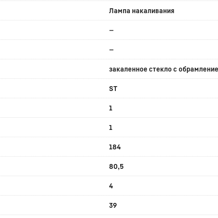
Лампа накаливания
—
—
закаленное стекло с обрамление
ST
1
1
184
80,5
4
39