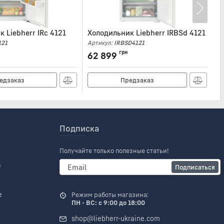
 Liebherr IRc 4121
Холодильник Liebherr IRBSd 4121
Х
121
Артикул:
IRBSD4121
Ар
грн
62 899
6
едзаказ
Предзаказ
Подписка
Получайте только полезные статьи!
е
Подписаться
и
е
Режим работы магазина:
ПН - ВС: с 9:00 до 18:00
shop@liebherr-ukraine.com