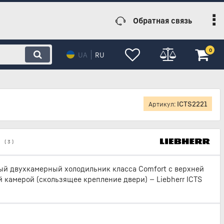
Обратная связь
0
UA
RU
ICTS2221
Артикул:
(
3
)
й двухкамерный холодильник класса Comfort с верхней
 камерой (скользящее крепление двери) — Liebherr ICTS