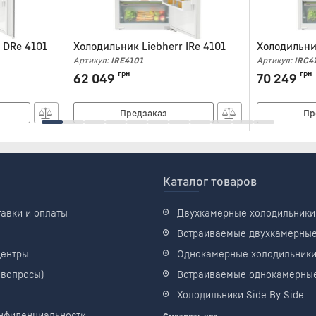
 DRe 4101
Холодильник Liebherr IRe 4101
Холодильник
Артикул:
IRE4101
Артикул:
IRC4
грн
грн
62 049
70 249
Предзаказ
Пр
Каталог товаров
тавки и оплаты
Двухкамерные холодильники
Встраиваемые двухкамерны
центры
Однокамерные холодильник
 вопросы)
Встраиваемые однокамерны
Холодильники Side By Side
нфиденциальности