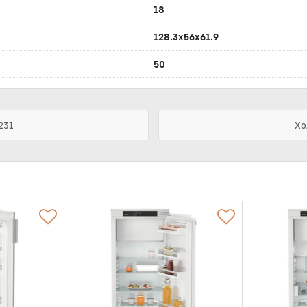
18
128.3x56x61.9
50
231
Хо