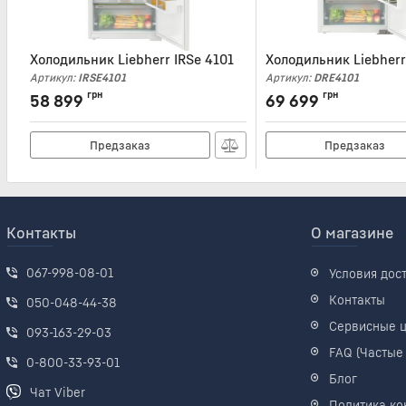
Холодильник Liebherr IRSe 4101
Холодильник Liebherr
Артикул:
IRSE4101
Артикул:
DRE4101
грн
грн
58 899
69 699
Предзаказ
Предзаказ
Контакты
О магазине
067-998-08-01
Условия дос
Контакты
050-048-44-38
Сервисные 
093-163-29-03
FAQ (Частые
0-800-33-93-01
Блог
Чат Viber
Политика ко