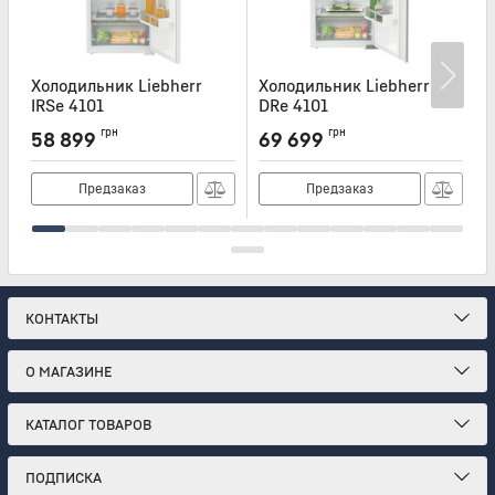
Холодильник Liebherr
Холодильник Liebherr
Х
IRSe 4101
DRe 4101
4
Артикул:
IRSE4101
Артикул:
DRE4101
А
грн
грн
58 899
69 699
Предзаказ
Предзаказ
КОНТАКТЫ
О МАГАЗИНЕ
КАТАЛОГ ТОВАРОВ
ПОДПИСКА