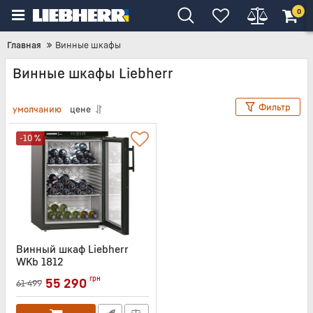
0
Главная
Винные шкафы
Винные шкафы Liebherr
Фильтр
умолчанию
цене
-10 %
Винный шкаф Liebherr
WKb 1812
Артикул:
WKB1812
грн
55 290
61 499