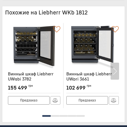
Похожие на Liebherr WKb 1812
Винный шкаф Liebherr
Винный шкаф Liebherr
UWgbi 3782
UWpri 3661
U
Артикул:
UWGBI3782
Артикул:
UWPRI3661
А
грн
грн
155 499
102 699
Предзаказ
Предзаказ