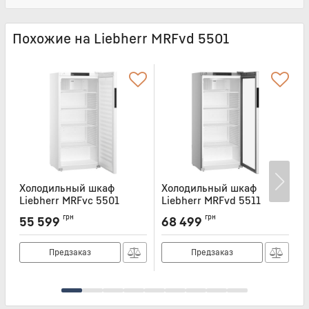
Похожие на Liebherr MRFvd 5501
Холодильный шкаф
Холодильный шкаф
Liebherr MRFvc 5501
Liebherr MRFvd 5511
L
Артикул:
MRFVC5501
Артикул:
MRFVD5511
А
грн
грн
55 599
68 499
Предзаказ
Предзаказ