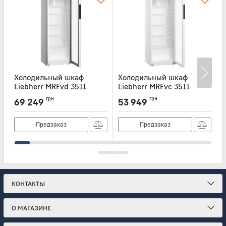
Холодильный шкаф
Холодильный шкаф
Liebherr MRFvd 3511
Liebherr MRFvc 3511
L
Артикул:
MRFVD3511
Артикул:
MRFVC3511
А
грн
грн
69 249
53 949
Предзаказ
Предзаказ
КОНТАКТЫ
О МАГАЗИНЕ