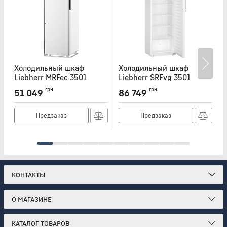
Холодильный шкаф
Холодильный шкаф
Liebherr MRFec 3501
Liebherr SRFvg 3501
L
Артикул:
MRFEC3501
Артикул:
SRFVG3501
А
грн
грн
51 049
86 749
Предзаказ
Предзаказ
КОНТАКТЫ
О МАГАЗИНЕ
КАТАЛОГ ТОВАРОВ